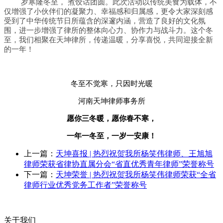
岁寒隆冬至， 煮饺话团圆。此次活动以传统美食为载体，不
仅增强了小伙伴们的凝聚力、幸福感和归属感，更令大家深刻感
受到了中华传统节日所蕴含的深邃内涵，营造了良好的文化氛
围，进一步增强了律所的整体向心力、协作力与战斗力。
这个冬
至，我们相聚在天坤律所，传递温暖，分享喜悦，共同迎接全新
的一年！
冬至不觉寒，只因时光暖
河南天坤律师事务所
愿你三冬暖，愿你春不寒，
一年一冬至，一岁一安康！
上一篇：
天坤喜报 | 热烈祝贺我所杨笑伟律师、王旭旭
律师荣获省律协直属分会“省直优秀青年律师”荣誉称号
下一篇：
天坤荣誉 | 热烈祝贺我所杨笑伟律师荣获“全省
律师行业优秀党务工作者”荣誉称号
关于我们